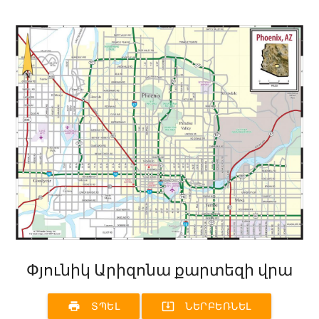
Փյունիկ Արիզոնա քարտեզի վրա
print
system_update_alt
ՏՊԵԼ
ՆԵՐԲԵՌՆԵԼ