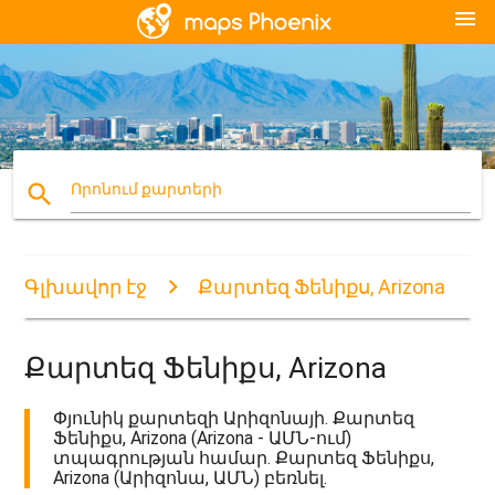
menu
search
Որոնում քարտերի
Գլխավոր էջ
Քարտեզ Ֆենիքս, Arizona
Քարտեզ Ֆենիքս, Arizona
Փյունիկ քարտեզի Արիզոնայի. Քարտեզ
Ֆենիքս, Arizona (Arizona - ԱՄՆ-ում)
տպագրության համար. Քարտեզ Ֆենիքս,
Arizona (Արիզոնա, ԱՄՆ) բեռնել.