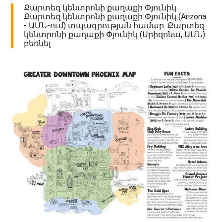
Քարտեզ կենտրոնի քաղաքի Փյունիկ.
Քարտեզ կենտրոնի քաղաքի Փյունիկ (Arizona
- ԱՄՆ-ում) տպագրության համար. Քարտեզ
կենտրոնի քաղաքի Փյունիկ (Արիզոնա, ԱՄՆ)
բեռնել.