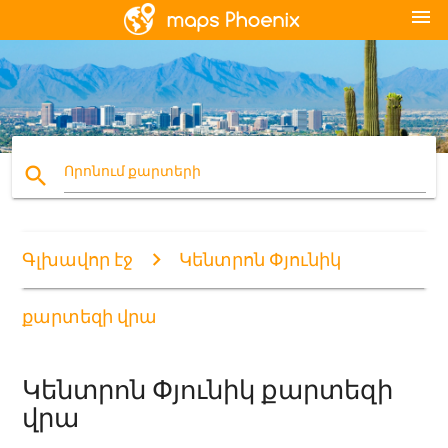
menu
search
Որոնում քարտերի
Գլխավոր էջ
Կենտրոն Փյունիկ
քարտեզի վրա
Կենտրոն Փյունիկ քարտեզի
վրա