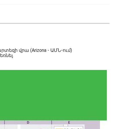
եզի վրա (Arizona - ԱՄՆ-ում)
ռնել.