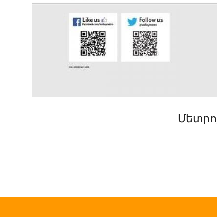
Մետրո