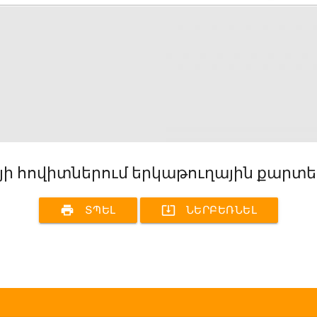
յի հովիտներում երկաթուղային քարտե
print
system_update_alt
ՏՊԵԼ
ՆԵՐԲԵՌՆԵԼ