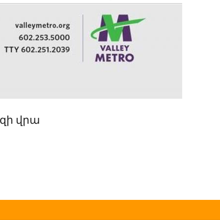
զի վրա