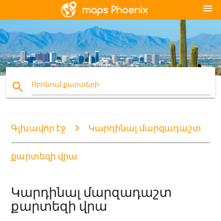
menu
search
Որոնում քարտերի
Գլխավոր էջ
Կարդինալ մարզադաշտ
քարտեզի վրա
Կարդինալ մարզադաշտ
քարտեզի վրա