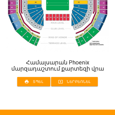
Համալսարան Phoenix
մարզադաշտում քարտեզի վրա
print
system_update_alt
ՏՊԵԼ
ՆԵՐԲԵՌՆԵԼ